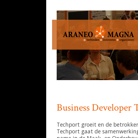
Projecten en compententies van Th
Business Developer 
Techport groeit en de betrokke
Techport gaat de samenwerking m