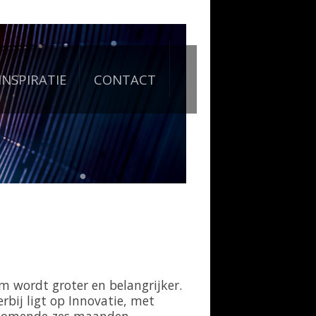
INSPIRATIE
CONTACT
m wordt groter en belangrijker.
bij ligt op Innovatie, met