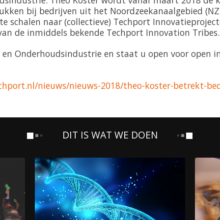
dsindustrie. Theo Koster wordt vanaf maart 2018 d
ukken bij bedrijven uit het Noordzeekanaalgebied (N
 schalen naar (collectieve) Techport Innovatieprojec
van de inmiddels bekende Techport Innovation Tribes.
 en Onderhoudsindustrie en staat u open voor open i
hport.nl/nieuws/nieuws-2018/theo-koster-betrekt-bed
DIT IS WAT WE DOEN